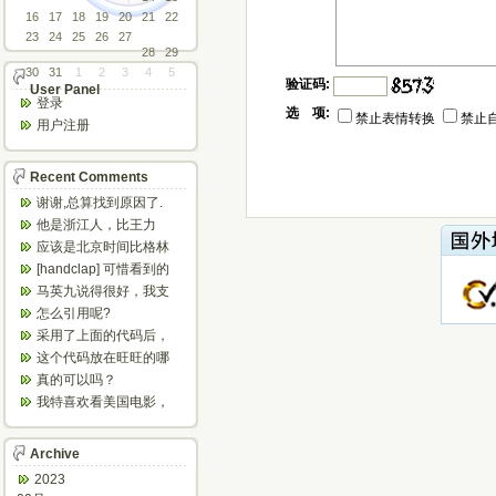
16
17
18
19
20
21
22
23
24
25
26
27
28
29
30
31
1
2
3
4
5
验证码:
User Panel
登录
选 项:
禁止表情转换
禁止
用户注册
Recent Comments
谢谢,总算找到原因了.
他是浙江人，比王力
宏、任贤齐等唱的粤语
应该是北京时间比格林
歌好多了
尼治时间早八小时
[handclap] 可惜看到的
太晚，不然可以省...
马英九说得很好，我支
持他，我已经恨大陆共
怎么引用呢?
产。
采用了上面的代码后，
怎么不停的刷新？
这个代码放在旺旺的哪
个文件里呀？
真的可以吗？
我特喜欢看美国电影，
欣赏之余可以增强听
力，加强语感...
Archive
2023