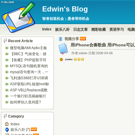
Edwin's Blog
智者创造机会；愚者等待机会
Index
娱乐八卦
日志文章
精彩收藏
英语学习
电脑
视频分享
Recent Article
用iPhone合奏歌曲 用iPhon
微型电脑AMI Aptio主板
BIOS设置定时开机...
作者:edwin 日期:2008-04-06
【BBC】气候变化：拯
救地球，6个你意想不到
【收藏】PHP提取字符
的方法...
串中的数字
MYSQL语句随机查询的
实现方法
mysql语句查询一天，一
周等隔日数据
飞利浦S388打开USB调
试方法
ASP获取URL链接href标
签的值
ASP VB让Replace函数
替换不区分大小写 ...
一个银行职员揭秘银行
闹钱荒内幕
如何辨别人造鸡蛋?
Category
Index
娱乐八卦 [7]