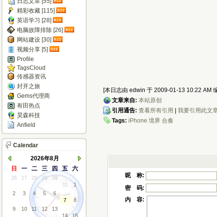
日志文章 [55]
精彩收藏 [115]
英语学习 [28]
电脑故障排除 [26]
网站建设 [30]
视频分享 [5]
Profile
TagsCloud
传感器资讯
封开之旅
[本日志由 edwin 于 2009-01-13 10:22 AM 
Gems代理商
文章来自:
本站原创
有田热点
引用通告:
查看所有引用
|
我要引用此文
昊森科技
Tags:
iPhone
境界
合奏
Anfield
Calendar
2026年8月
日
一
二
三
四
五
六
昵 称:
26
27
28
29
30
31
1
密 码:
2
3
4
5
6
内 容:
7
8
9
10
11
12
13
14
15