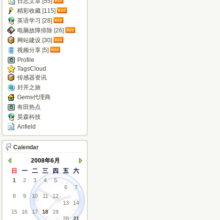
日志文章 [55]
精彩收藏 [115]
英语学习 [28]
电脑故障排除 [26]
网站建设 [30]
视频分享 [5]
Profile
TagsCloud
传感器资讯
封开之旅
Gems代理商
有田热点
昊森科技
Anfield
Calendar
2008年6月
日
一
二
三
四
五
六
1
2
3
4
5
6
7
8
9
10
11
12
13
14
15
16
17
18
19
20
21