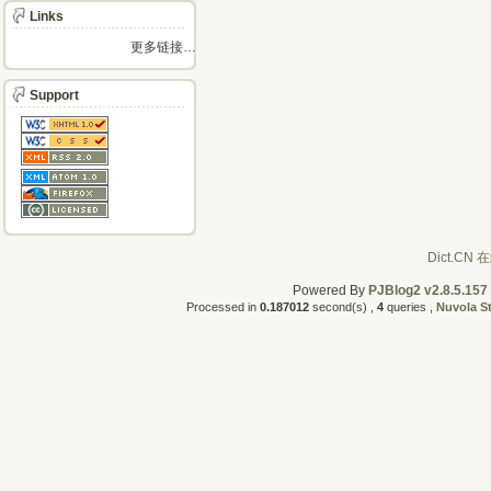
Links
更多链接…
Support
Powered By
PJBlog2 v2.8.5.157
Processed in
0.187012
second(s) ,
4
queries ,
Nuvola S