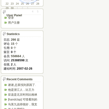
22
23
24
25
26
27
28
29
30
1
2
3
4
5
User Panel
登录
用户注册
Statistics
日志:
266
篇
评论:
15
个
引用:
0
个
留言:
0
个
会员:
558664
人
访问:
25388598
次
在线:
2
人
建站时间:
2007-02-26
Recent Comments
谢谢,总算找到原因了.
他是浙江人，比王力
宏、任贤齐等唱的粤语
应该是北京时间比格林
歌好多了
尼治时间早八小时
[handclap] 可惜看到的
太晚，不然可以省...
马英九说得很好，我支
持他，我已经恨大陆共