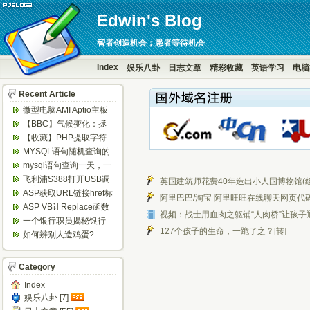
Edwin's Blog
智者创造机会；愚者等待机会
Index
娱乐八卦
日志文章
精彩收藏
英语学习
电脑
Recent Article
微型电脑AMI Aptio主板
BIOS设置定时开机...
【BBC】气候变化：拯
救地球，6个你意想不到
【收藏】PHP提取字符
的方法...
串中的数字
MYSQL语句随机查询的
实现方法
mysql语句查询一天，一
周等隔日数据
飞利浦S388打开USB调
英国建筑师花费40年造出小人国博物馆(组
试方法
ASP获取URL链接href标
阿里巴巴/淘宝 阿里旺旺在线聊天网页代
签的值
ASP VB让Replace函数
视频：战士用血肉之躯铺“人肉桥”让孩子
替换不区分大小写 ...
一个银行职员揭秘银行
127个孩子的生命，一跪了之？[转]
闹钱荒内幕
如何辨别人造鸡蛋?
Category
Index
娱乐八卦 [7]