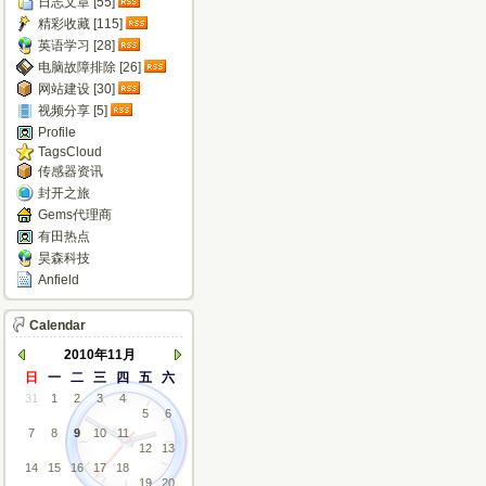
日志文章 [55]
精彩收藏 [115]
英语学习 [28]
电脑故障排除 [26]
网站建设 [30]
视频分享 [5]
Profile
TagsCloud
传感器资讯
封开之旅
Gems代理商
有田热点
昊森科技
Anfield
Calendar
2010年11月
日
一
二
三
四
五
六
31
1
2
3
4
5
6
7
8
9
10
11
12
13
14
15
16
17
18
19
20