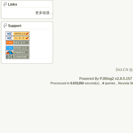
Links
更多链接…
Support
Powered By
PJBlog2 v2.8.5.157
Processed in
0.031250
second(s) ,
4
queries ,
Nuvola S