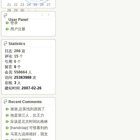
21
22
23
24
25
26
27
28
29
30
1
2
3
4
User Panel
登录
用户注册
Statistics
日志:
266
篇
评论:
15
个
引用:
0
个
留言:
0
个
会员:
558664
人
访问:
25383988
次
在线:
3
人
建站时间:
2007-02-26
Recent Comments
谢谢,总算找到原因了.
他是浙江人，比王力
宏、任贤齐等唱的粤语
应该是北京时间比格林
歌好多了
尼治时间早八小时
[handclap] 可惜看到的
太晚，不然可以省...
马英九说得很好，我支
持他，我已经恨大陆共