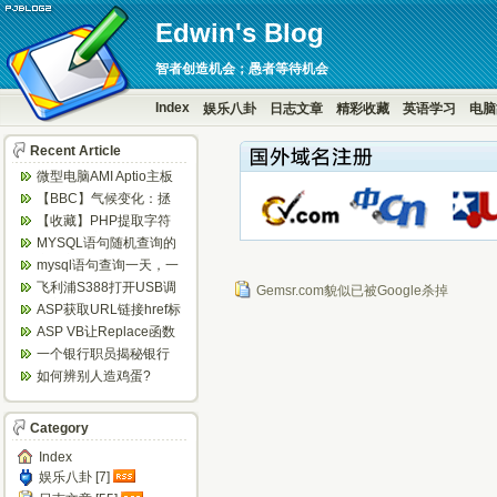
Edwin's Blog
智者创造机会；愚者等待机会
Index
娱乐八卦
日志文章
精彩收藏
英语学习
电脑
Recent Article
微型电脑AMI Aptio主板
BIOS设置定时开机...
【BBC】气候变化：拯
救地球，6个你意想不到
【收藏】PHP提取字符
的方法...
串中的数字
MYSQL语句随机查询的
实现方法
mysql语句查询一天，一
周等隔日数据
飞利浦S388打开USB调
Gemsr.com貌似已被Google杀掉
试方法
ASP获取URL链接href标
签的值
ASP VB让Replace函数
替换不区分大小写 ...
一个银行职员揭秘银行
闹钱荒内幕
如何辨别人造鸡蛋?
Category
Index
娱乐八卦 [7]