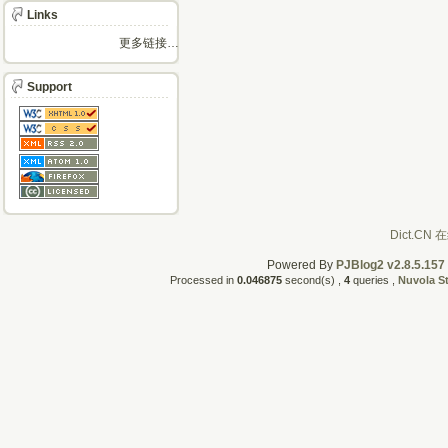
Links
更多链接…
Support
Powered By
PJBlog2 v2.8.5.157
Processed in
0.046875
second(s) ,
4
queries ,
Nuvola S