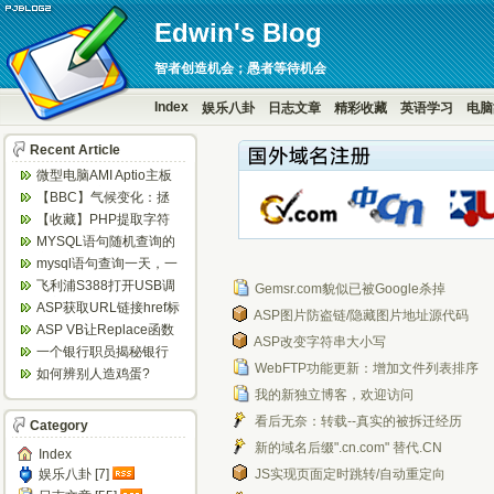
Edwin's Blog
智者创造机会；愚者等待机会
Index
娱乐八卦
日志文章
精彩收藏
英语学习
电脑
Recent Article
微型电脑AMI Aptio主板
BIOS设置定时开机...
【BBC】气候变化：拯
救地球，6个你意想不到
【收藏】PHP提取字符
的方法...
串中的数字
MYSQL语句随机查询的
实现方法
mysql语句查询一天，一
周等隔日数据
飞利浦S388打开USB调
Gemsr.com貌似已被Google杀掉
试方法
ASP获取URL链接href标
ASP图片防盗链/隐藏图片地址源代码
签的值
ASP VB让Replace函数
ASP改变字符串大小写
替换不区分大小写 ...
一个银行职员揭秘银行
WebFTP功能更新：增加文件列表排序
闹钱荒内幕
如何辨别人造鸡蛋?
我的新独立博客，欢迎访问
看后无奈：转载--真实的被拆迁经历
Category
新的域名后缀".cn.com" 替代.CN
Index
娱乐八卦 [7]
JS实现页面定时跳转/自动重定向