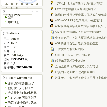
【转载】地沟油养出了我等“温水青蛙”
22
23
24
25
26
27
28
29
30
31
1
2
Excel中怎样输入立方米的符号?
3
4
地沟油毒性百倍于砒霜，你还敢在饭馆吃
User Panel
登录
ASP ACCESS备注字段最大长度限制
用户注册
ASP检测备注字段中英文字符串长度/大小
ASP判断字符串是否带有中文的函数
Statistics
坐车备忘录：南油大厦到观澜高新技术产
日志:
266
篇
评论:
15
个
ASP关键词自动分组实现智能搜索
引用:
0
个
一位女生写的追MM秘计
留言:
0
个
Google的过去、现在和未来
会员:
558664
人
访问:
25386513
次
想搜东西就想到Google
在线:
5
人
五毛党党章（未经核实，仅为转载）
建站时间:
2007-02-26
经典的五毛回帖：这鸡蛋真难吃
Recent Comments
埃及考古学家发现：金字塔不是奴隶建造
谢谢,总算找到原因了.
他是浙江人，比王力
宏、任贤齐等唱的粤语
应该是北京时间比格林
歌好多了
尼治时间早八小时
[handclap] 可惜看到的
太晚，不然可以省...
马英九说得很好，我支
持他，我已经恨大陆共