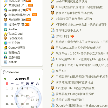
日志文章 [55]
WebFTP测试版登录试用
精彩收藏 [115]
ASP获取当前页面地址Url参数的函数
英语学习 [28]
切换Tab选项卡效果的JS代码
电脑故障排除 [26]
[转载]美国的高考是怎么样的
网站建设 [30]
视频分享 [5]
MINIHI多功能红外体温计--妈妈的好帮手
Profile
如何吃荔枝不上火？
TagsCloud
[私密日志]
传感器资讯
很感动！母亲为给儿子省路钱徒步18日
封开之旅
Gems代理商
用Robots.txt禁止多个爬虫/蜘蛛访问
有田热点
气体单位：1 SCFH等于多少立方米每小
昊森科技
ASP利用XMLHTTP检测网址URL是否可
Anfield
【转载】评论：希望封开的“反腐QQ”不
弃用.CN
Calendar
手机致癌性或比香烟强 直板机袖珍机辐
2010年8月
摘录马克思对新闻审查的论述
日
一
二
三
四
五
六
Asp过滤HTML特定代码的函数
1
2
3
4
5
6
7
看网易有关Google新闻的跟帖
8
9
10
11
12
13
14
搞笑的抹黑行动开始了
15
16
17
18
19
Google今日凌晨退出中国 由google.c
20
21