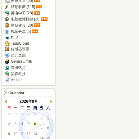
日志文章 [55]
精彩收藏 [115]
英语学习 [28]
电脑故障排除 [26]
网站建设 [30]
视频分享 [5]
Profile
TagsCloud
传感器资讯
封开之旅
Gems代理商
有田热点
昊森科技
Anfield
Calendar
2026年8月
日
一
二
三
四
五
六
26
27
28
29
30
31
1
2
3
4
5
6
7
8
9
10
11
12
13
14
15