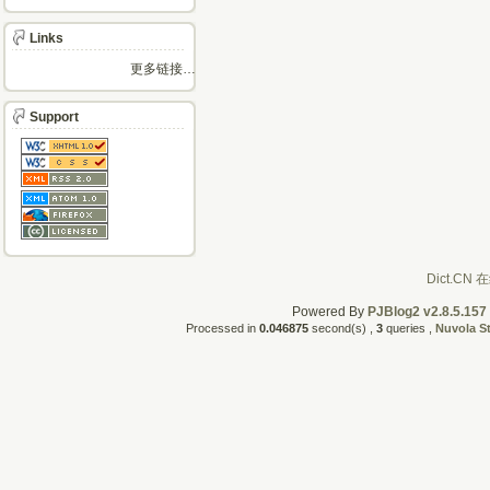
Links
更多链接…
Support
Powered By
PJBlog2 v2.8.5.157
Processed in
0.046875
second(s) ,
3
queries ,
Nuvola S