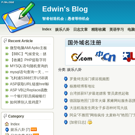
Edwin's Blog
智者创造机会；愚者等待机会
Index
娱乐八卦
日志文章
精彩收藏
英语学习
电脑
Recent Article
微型电脑AMI Aptio主板
BIOS设置定时开机...
【BBC】气候变化：拯
救地球，6个你意想不到
【收藏】PHP提取字符
的方法...
串中的数字
MYSQL语句随机查询的
分类: 娱乐八卦
实现方法
mysql语句查询一天，一
周等隔日数据
飞利浦S388打开USB调
罗曼绮洗澡门裸浴视频图
试方法
ASP获取URL链接href标
杨雅晴博客地址
签的值
ASP VB让Replace函数
台湾抓获97岁最老嫖客 警员肃然起敬
替换不区分大小写 ...
一个银行职员揭秘银行
德国版艳照门异常火爆 累瘫网站服务器[图
闹钱荒内幕
如何辨别人造鸡蛋?
大连机场发生两女子多语种对骂大战
阿朵"不雅照"网络疯传 太麦称与"艳照门"无
Category
[加密日志]
Index
娱乐八卦 [7]