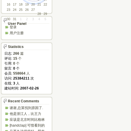
16
17
18
19
20
21
22
23
24
25
26
27
28
29
30
31
1
2
3
4
5
User Panel
登录
用户注册
Statistics
日志:
266
篇
评论:
15
个
引用:
0
个
留言:
0
个
会员:
558664
人
访问:
25384211
次
在线:
3
人
建站时间:
2007-02-26
Recent Comments
谢谢,总算找到原因了.
他是浙江人，比王力
宏、任贤齐等唱的粤语
应该是北京时间比格林
歌好多了
尼治时间早八小时
[handclap] 可惜看到的
太晚，不然可以省...