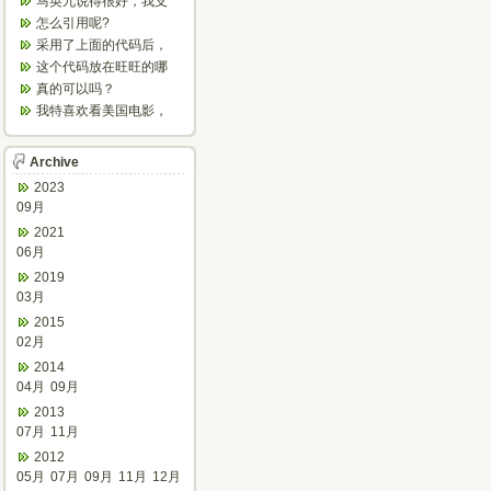
马英九说得很好，我支
持他，我已经恨大陆共
怎么引用呢?
产。
采用了上面的代码后，
怎么不停的刷新？
这个代码放在旺旺的哪
个文件里呀？
真的可以吗？
我特喜欢看美国电影，
欣赏之余可以增强听
力，加强语感...
Archive
2023
09月
2021
06月
2019
03月
2015
02月
2014
04月
09月
2013
07月
11月
2012
05月
07月
09月
11月
12月