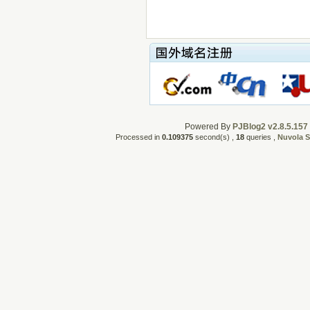
Powered By
PJBlog2 v2.8.5.157
Processed in
0.109375
second(s) ,
18
queries ,
Nuvola S