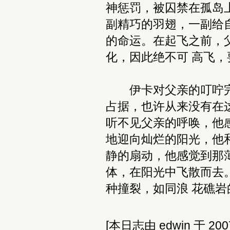
神惩罚，被囚禁在孤岛
副精巧的羽翅，一副给
的命运。在起飞之前，
化，因此绝不可 高飞，
伊卡对父亲的叮咛完
占据，也许从来没有在
听不见父亲的呼唤，他
地迎向灿烂的阳光，他
静的扇动，他感觉到那
体，在阳光中飞散而去
种撞裂，如同浪 花礁
[本日志由 edwin 于 2007