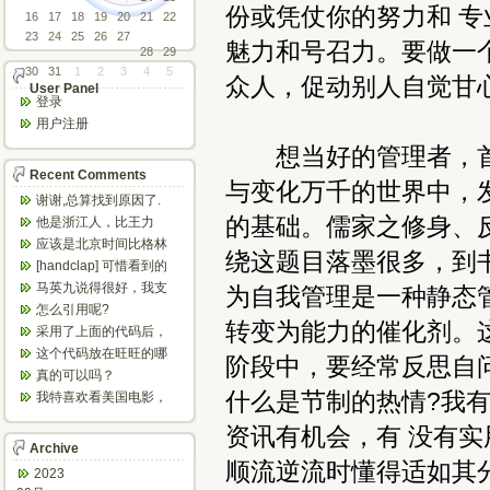
份或凭仗你的努力和 
16
17
18
19
20
21
22
23
24
25
26
27
魅力和号召力。要做一
28
29
30
31
1
2
3
4
5
众人，促动别人自觉甘心
User Panel
登录
用户注册
想当好的管理者，首
Recent Comments
与变化万千的世界中，
谢谢,总算找到原因了.
的基础。儒家之修身、
他是浙江人，比王力
宏、任贤齐等唱的粤语
应该是北京时间比格林
绕这题目落墨很多，到
歌好多了
尼治时间早八小时
[handclap] 可惜看到的
太晚，不然可以省...
马英九说得很好，我支
为自我管理是一种静态
持他，我已经恨大陆共
怎么引用呢?
产。
转变为能力的催化剂。
采用了上面的代码后，
怎么不停的刷新？
这个代码放在旺旺的哪
阶段中，要经常反思自
个文件里呀？
真的可以吗？
什么是节制的热情?我
我特喜欢看美国电影，
欣赏之余可以增强听
资讯有机会，有 没有
力，加强语感...
Archive
顺流逆流时懂得适如其
2023