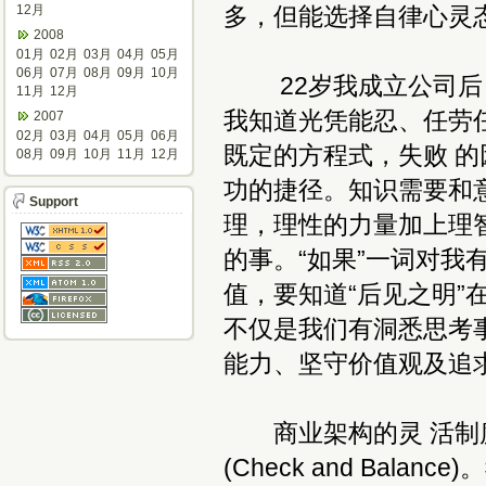
12月
多，但能选择自律心灵
2008
01月
02月
03月
04月
05月
06月
07月
08月
09月
10月
22岁我成立公司后，
11月
12月
我知道光凭能忍、任劳
2007
02月
03月
04月
05月
06月
既定的方程式，失败 
08月
09月
10月
11月
12月
功的捷径。知识需要和
Support
理，理性的力量加上理
的事。“如果”一词对
值，要知道“后见之明”
不仅是我们有洞悉思考
能力、坚守价值观及追
商业架构的灵 活制度
(Check and Ba