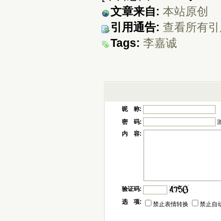
文章来自:
本站原创
引用通告:
查看所有引
Tags:
李嘉诚
昵 称:
密 码:
内 容:
验证码:
选 项:
禁止表情转换
禁止自