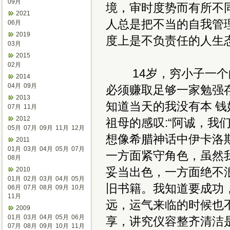
09月
境，审时度势而有所不
2021
人总是把不当的自我管
06月
2019
度上是不负责任的人生
03月
2015
02月
14岁，穷小子一个的
2014
04月
09月
必须赚取足够一家勉强
2013
知道当天的我没有本 
07月
11月
2012
祖母的感叹:“阿诚，我
05月
07月
09月
11月
12月
想像希腊神话中伊卡洛斯 
2011
01月
03月
04月
05月
07月
一方面紧守角色，虽然
08月
妥当出色，一方面绝不
2010
01月
02月
03月
04月
05月
旧书籍。我知道要成功
06月
07月
08月
09月
10月
11月
远，运气来临的时候也
2009
01月
03月
04月
05月
06月
享，讲究仪容整齐清洁
07月
08月
09月
10月
11月