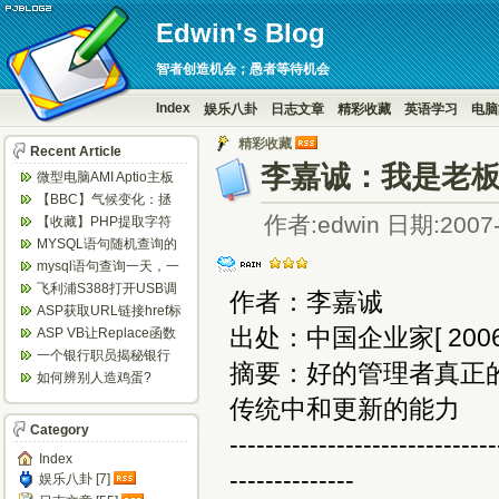
Edwin's Blog
智者创造机会；愚者等待机会
Index
娱乐八卦
日志文章
精彩收藏
英语学习
电脑
精彩收藏
Recent Article
李嘉诚：我是老
微型电脑AMI Aptio主板
BIOS设置定时开机...
【BBC】气候变化：拯
救地球，6个你意想不到
作者:edwin 日期:2007-
【收藏】PHP提取字符
的方法...
串中的数字
MYSQL语句随机查询的
实现方法
mysql语句查询一天，一
周等隔日数据
飞利浦S388打开USB调
作者：李嘉诚
试方法
ASP获取URL链接href标
签的值
出处：中国企业家[ 2006-10
ASP VB让Replace函数
替换不区分大小写 ...
一个银行职员揭秘银行
摘要：好的管理者真正
闹钱荒内幕
如何辨别人造鸡蛋?
传统中和更新的能力
Category
------------------------------
Index
--------------
娱乐八卦 [7]