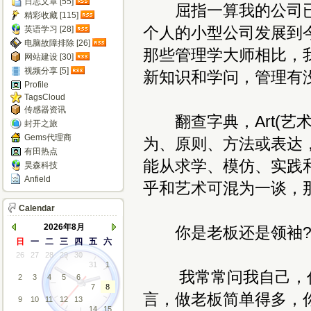
日志文章 [55]
屈指一算我的公司已成
精彩收藏 [115]
个人的小型公司发展到今
英语学习 [28]
电脑故障排除 [26]
那些管理学大师相比，
网站建设 [30]
视频分享 [5]
新知识和学问，管理有
Profile
TagsCloud
传感器资讯
翻查字典，Art(艺
封开之旅
Gems代理商
为、原则、方法或表达
有田热点
能从求学、模仿、实践
昊森科技
Anfield
乎和艺术可混为一谈，
Calendar
2026年8月
你是老板还是领袖
日
一
二
三
四
五
六
26
27
28
29
30
31
1
我常常问我自己，你
2
3
4
5
6
7
8
言，做老板简单得多，
9
10
11
12
13
14
15