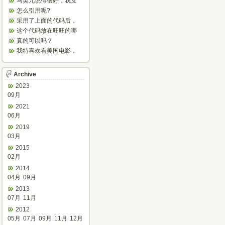
马英九说得很好，我支
持他，我已经恨大陆共
怎么引用呢?
产。
采用了上面的代码后，
怎么不停的刷新？
这个代码放在旺旺的哪
个文件里呀？
真的可以吗？
我特喜欢看美国电影，
欣赏之余可以增强听
力，加强语感...
Archive
2023
09月
2021
06月
2019
03月
2015
02月
2014
04月
09月
2013
07月
11月
2012
05月
07月
09月
11月
12月