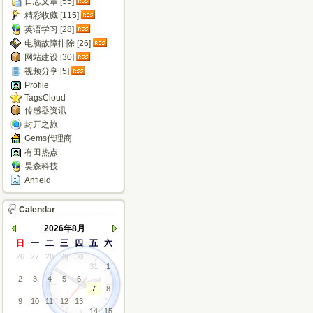
日志文章 [55]
精彩收藏 [115]
英语学习 [28]
电脑故障排除 [26]
网站建设 [30]
视频分享 [5]
Profile
TagsCloud
传感器资讯
封开之旅
Gems代理商
有田热点
昊森科技
Anfield
Calendar
2026年8月
日
一
二
三
四
五
六
26
27
28
29
30
31
1
2
3
4
5
6
7
8
9
10
11
12
13
14
15