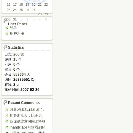
16
17
18
19
20
21
22
23
24
25
26
27
28
29
30
31
1
2
3
4
5
User Panel
登录
用户注册
Statistics
日志:
266
篇
评论:
15
个
引用:
0
个
留言:
0
个
会员:
558664
人
访问:
25385551
次
在线:
2
人
建站时间:
2007-02-26
Recent Comments
谢谢,总算找到原因了.
他是浙江人，比王力
宏、任贤齐等唱的粤语
应该是北京时间比格林
歌好多了
尼治时间早八小时
[handclap] 可惜看到的
太晚，不然可以省...