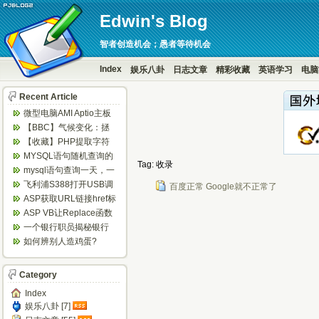
Edwin's Blog
智者创造机会；愚者等待机会
Index
娱乐八卦
日志文章
精彩收藏
英语学习
电脑
Recent Article
微型电脑AMI Aptio主板
BIOS设置定时开机...
【BBC】气候变化：拯
救地球，6个你意想不到
【收藏】PHP提取字符
的方法...
串中的数字
MYSQL语句随机查询的
Tag: 收录
实现方法
mysql语句查询一天，一
周等隔日数据
飞利浦S388打开USB调
百度正常 Google就不正常了
试方法
ASP获取URL链接href标
签的值
ASP VB让Replace函数
替换不区分大小写 ...
一个银行职员揭秘银行
闹钱荒内幕
如何辨别人造鸡蛋?
Category
Index
娱乐八卦 [7]