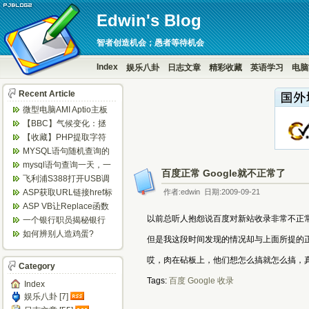
Edwin's Blog
智者创造机会；愚者等待机会
Index
娱乐八卦
日志文章
精彩收藏
英语学习
电脑
Recent Article
微型电脑AMI Aptio主板
BIOS设置定时开机...
【BBC】气候变化：拯
救地球，6个你意想不到
【收藏】PHP提取字符
的方法...
串中的数字
MYSQL语句随机查询的
实现方法
mysql语句查询一天，一
百度正常 Google就不正常了
周等隔日数据
飞利浦S388打开USB调
试方法
ASP获取URL链接href标
作者:edwin 日期:2009-09-21
签的值
ASP VB让Replace函数
替换不区分大小写 ...
以前总听人抱怨说百度对新站收录非常不正常
一个银行职员揭秘银行
闹钱荒内幕
如何辨别人造鸡蛋?
但是我这段时间发现的情况却与上面所提的正
哎，肉在砧板上，他们想怎么搞就怎么搞，
Category
Tags:
百度
Google
收录
Index
娱乐八卦 [7]