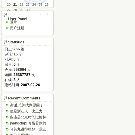
20
21
22
23
24
25
26
27
28
29
30
1
2
3
User Panel
登录
用户注册
Statistics
日志:
266
篇
评论:
15
个
引用:
0
个
留言:
0
个
会员:
558664
人
访问:
25387787
次
在线:
3
人
建站时间:
2007-02-26
Recent Comments
谢谢,总算找到原因了.
他是浙江人，比王力
宏、任贤齐等唱的粤语
应该是北京时间比格林
歌好多了
尼治时间早八小时
[handclap] 可惜看到的
太晚，不然可以省...
马英九说得很好，我支
持他，我已经恨大陆共