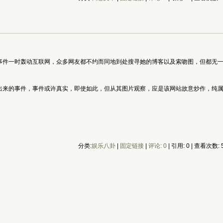
事件一时轰动互联网，众多网友都不约而同地到处搜寻她的博客以及索吻图，但都无
出来的事件，事件或许真实，即使如此，但从其图片观察，应是该网站故意炒作，纯
分类:
娱乐八卦
|
固定链接
|
评论: 0
| 引用: 0 | 查看次数: 