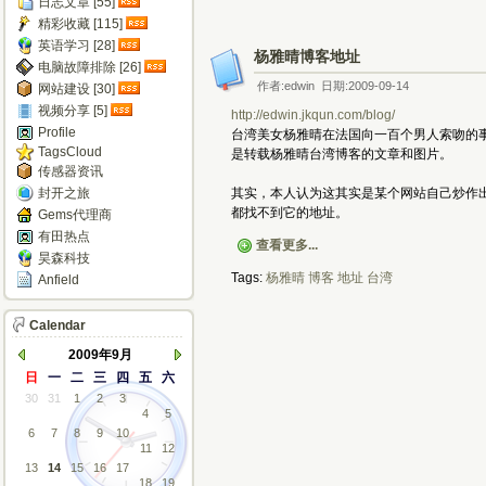
日志文章 [55]
精彩收藏 [115]
英语学习 [28]
杨雅晴博客地址
电脑故障排除 [26]
作者:edwin 日期:2009-09-14
网站建设 [30]
视频分享 [5]
http://edwin.jkqun.com/blog/
Profile
台湾美女杨雅晴在法国向一百个男人索吻的
TagsCloud
是转载杨雅晴台湾博客的文章和图片。
传感器资讯
封开之旅
其实，本人认为这其实是某个网站自己炒作
都找不到它的地址。
Gems代理商
有田热点
查看更多...
昊森科技
Tags:
杨雅晴
博客
地址
台湾
Anfield
Calendar
2009年9月
日
一
二
三
四
五
六
30
31
1
2
3
4
5
6
7
8
9
10
11
12
13
14
15
16
17
18
19