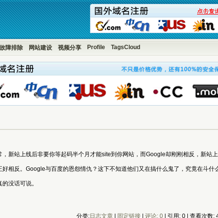
Profile
TagsCloud
故障排除
网站建设
视频分享
，新站上线后非要你等起码半个月才能site到你网站，而Google却刚刚相反，新
好相反。Google与百度的恩怨情仇？这下不知道他们又在搞什么鬼了，究竟在斗什
真的没话可说。
分类:
日志文章
|
固定链接
|
评论: 0
| 引用: 0 | 查看次数: 